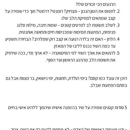
הרגעים הכי זכורים שלו?
לתפוס את הטון הנכון – מצחיק? רומנטי? דרמטי? תוך כדי שמירה על
קצב שמתאים למוזיקת הלב שלו.
לשלב תשומת לב לפרטים קטנים – שמות חיבה, מילות סלנג
פנימיות, הפתעות תמימות שמכניסות חיים ותחושה אותנטית.
הלחן – האם זה בלדה רגועה או קצב רוק שמלהיב? הבחירה תשפיע
עד כמה השיר נכנס לליבו של המאזין.
להתאים את אורך השיר לפי הסיטואציה – לא ארוך מדי, ככה שיחזיק
את תשומת הלב מהרגע הראשון ועד הסוף.
היכן זה עובד כמו קסם? בימי הולדת, חתונות, ימי נישואין, בר מצוות אבל גם
בסתם הפתעות שבלב.
5 סודות קטנים שמירה על שיר בהזמנה אישית שיהפוך ללהיט אישי בחיים
– ידע מעמיק באישיות של האדם – לא מספיק לדעת רק את השם, צריך