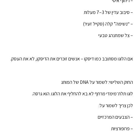
– ריחוף איטי
– סיבוב עדין של 3–7 מעלות
– “נשימה” קלה (סקייל זעיר)
– צל שמתנהג טבעי
אם הלוגו מסתובב כמו דיסקו – אנשים זוכרים את הדיסקו, לא את העסק.
החוק השלישי: לשמור על DNA של המותג
לוגו תלת־מימדי מרחף לא בא להחליף את הלוגו. הוא גרסה.
לכן צריך לשמור על:
– הצבעים המרכזיים
– פרופורציות