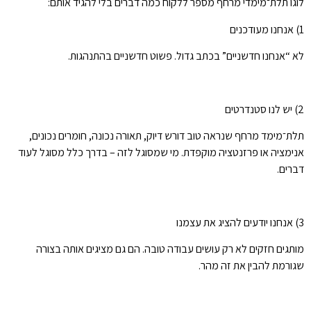
לוגו תלת־מימדי מרחף מספר ללקוח כמה דברים בלי להגיד אותם:
1) אנחנו מעודכנים
לא “אנחנו חדשניים” בכתב גדול. פשוט חדשניים בהתנהגות.
2) יש לנו סטנדרטים
תלת־מימד מרחף שנראה טוב דורש דיוק, תאורה נכונה, חומרים נכונים,
אנימציה או פרזנטציה מוקפדת. מי שמסוגל לזה – בדרך כלל מסוגל לעוד
דברים.
3) אנחנו יודעים להציג את עצמנו
מותגים חזקים לא רק עושים עבודה טובה. הם גם מציגים אותה בצורה
שגורמת להבין את זה מהר.