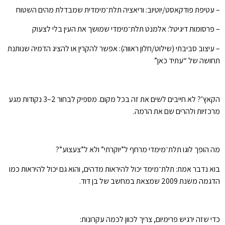
– עטיפת פודקאסט/יוטיוב: וריאציה תלת־מימדית שמבדלת מהים השטוח
– פרסומות דיגיטל: אלמנט תלת־מימדי שמושך את העין בלי לצעוק
– עיצוב סביבתי (שילוט/חלון ראווה): אפשר להקרין או להציג הדמיה שנותנת
תחושה של “עתיד כאן”
הקאץ’? לא חייבים לשים את זה בכל מקום. מספיק לבחור 2–3 נקודות מגע
מרכזיות ולהרים שם את הרמה.
מה הופך לוגו תלת־מימדי מרחף ל”יוקרתי” ולא ל”צעצוע”?
בוא נדבר אמת: תלת־מימד יכול להיראות מדהים, והוא גם יכול להיראות כמו
הדגמה משנת 2009 שמצאת במחשב של בן דוד.
כדי שזה ירגיש פרימיום, צריך לכוון לכמה עקרונות: