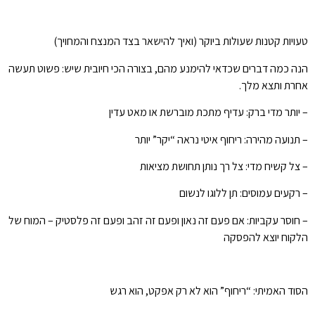
טעויות קטנות שעולות ביוקר (ואיך להישאר בצד המנצח והמחויך)
הנה כמה דברים שכדאי להימנע מהם, בצורה הכי חיובית שיש: פשוט תעשה
אחרת ותצא מלך.
– יותר מדי ברק: עדיף מתכת מוברשת או מאט עדין
– תנועה מהירה: ריחוף איטי נראה “יקר” יותר
– צל קשיח מדי: צל רך נותן תחושת מציאות
– רקעים עמוסים: תן ללוגו לנשום
– חוסר עקביות: אם פעם זה נאון ופעם זה זהב ופעם זה פלסטיק – המוח של
הלקוח יוצא להפסקה
הסוד האמיתי: “ריחוף” הוא לא רק אפקט, הוא רגש