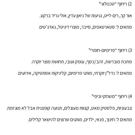
2) ריחוף “טכנולוגי”
אור קר, רים-לייט, נגיעות של ניאון עדין, אולי גריד ברקע.
מתאים ל: סטארטאפים, סייבר, מוצרי דיגיטל, גאדג’טים.
3) ריחוף “פרימיום-חומרי”
מתכת מוברשת, זהב/כסף, עומק ועובי, תחושת מוצר יוקרה.
מתאים ל: נדל”ן יוקרתי, מותגי פרימיום, קליניקות אסתטיקה, אירועים.
4) ריחוף “משחקי וכיפי”
צבעוניות, פלסטיק מאט, קצוות מעוגלים, תנועה קופצנית אבל לא מוגזמת.
מתאים ל: חינוך, פנאי, ילדים, מותגים שרוצים להישאר קלילים.