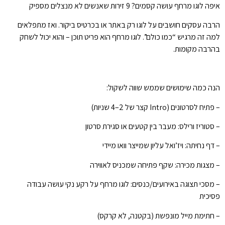
איפה לוגו מרחף עושה קסמים? 9 זירות שאנשים לא מנצלים מספיק
הרבה עסקים חושבים על לוגו רק באתר או בכרטיס ביקור. ואז מתפלאים
למה זה מרגיש “כמו כולם”. לוגו מרחף הוא פריט תוכן – והוא יכול לשחק
בהרבה מקומות.
הנה כמה שימושים שממש שווה לשקול:
– פתיח לסרטונים (Intro קצר של 2–4 שניות)
– סטוריז ורילס: מעבר בין קטעים או סגירת סרטון
– דף נחיתה: ויז’ואל עליון שמייצר וואו מיידי
– מצגות מכירה: שקף פתיחה שמכניס לאווירה
– מסכי תצוגה באירועים/כנסים: לוגו מרחף על רקע נקי עושה עבודה
פסיכית
– חתימת מייל מונפשת (בקטנה, לא קרקס)