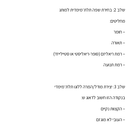
שלב 2: בחירת שפה תלת־מימדית למותג
מחליטים:
– חומר
– תאורה
– רמת ריאליזם (סופר-ריאליסטי או סטיילייזד)
– רמת תנועה
שלב 3: יצירת מודל/המרה ללוגו תלת־מימדי
בנקודה הזו חשוב לדאוג ש:
– הקצוות נקיים
– העובי לא מוגזם