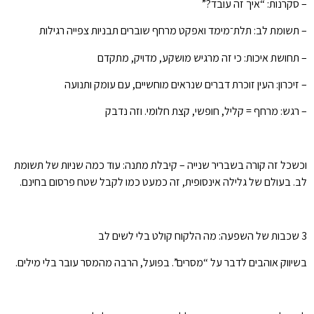
– סקרנות: “איך זה עובד?”
– תשומת לב: תלת־מימד ואפקט מרחף שוברים תבניות צפייה רגילות
– תחושת איכות: כי זה מרגיש מושקע, מדויק, מתקדם
– זיכרון: העין זוכרת דברים שנראים מוחשיים, עם עומק ותנועה
– רגש: מרחף = קליל, חופשי, קצת חלומי. וזה נדבק
וכשכל זה קורה בשבריר שנייה – קיבלת מתנה: עוד כמה שניות של תשומת
לב. בעולם של גלילה אינסופית, זה כמעט כמו לקבל שטח פרסום בחינם.
3 שכבות של השפעה: מה הלקוח קולט בלי לשים לב
בשיווק אוהבים לדבר על “מסרים”. בפועל, הרבה מהמסר עובר בלי מילים.