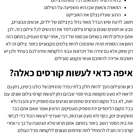
בחירת הציוד המתאים לכל משימת צילום
התאורה והאופן שבו היא משפיעה על הצילום
הרגע שעליו נצלם את האובייקט
חשוב לדעת שיש הבדל מאוד גדול בין צילום של ילדים, אנשים מבוגרים,
טבע או חפצים שונים ובקורס צילום נלמד את הדגשים לכל צילום כזה. לכן
אתם יכולים להיות בטוחים שבסופו של דבר, אחרי קורס מעמיק בתחום הזה
התוצאה הסופית תהיה שתהפכו להיות צלמים מקצועיים ביותר. צילום זה לא
רק שיווק אלא גם יצירה של זיכרונות עבור הלקוחות שיהיו לכם בעתיד ולכן יש
חשיבות אדירה להיותכם אנשי מקצוע מובילים.
איפה כדאי לעשות קורסים כאלה?
כיוון שהצילום הפך להיות חלק בלתי נפרד מהחיים של כולנו בימינו, ניתן גם
לראות לא מעט מקומות ובתי ספר שבהם ניתן לעשות קורסי צילום שונים. עם
זאת, לא בכל מקום המרצים שתפגשו מגיעים עם מספיק ידע והבנה ולא
בכל מקום הלימודים יהיו מספיק מעמיקים. ההיגיון אומר שאם אתם כבר
משקיעים זמן, כסף ולא מעט אנרגיות, הרי שעדיף לעשות הכול כדי לבחור
את בית הספר הטוב ביותר בתחום. אתם תראו שלא תצטערו על כך כי אחרי
קורס כזה תוכלו להתחיל לתת שירותים מגוונים ללקוחות מכל העולם.