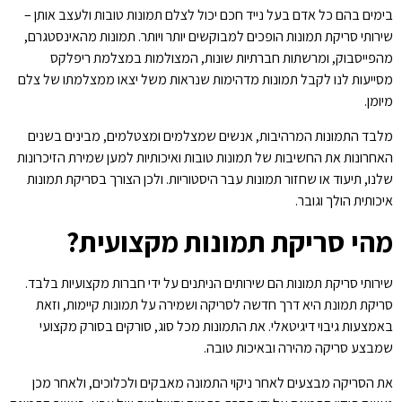
בימים בהם כל אדם בעל נייד חכם יכול לצלם תמונות טובות ולעצב אותן –
שירותי סריקת תמונות הופכים למבוקשים יותר ויותר. תמונות מהאינסטגרם,
מהפייסבוק, ומרשתות חברתיות שונות, המצולמות במצלמת ריפלקס
מסייעות לנו לקבל תמונות מדהימות שנראות משל יצאו ממצלמתו של צלם
מיומן.
מלבד התמונות המרהיבות, אנשים שמצלמים ומצטלמים, מבינים בשנים
האחרונות את החשיבות של תמונות טובות ואיכותיות למען שמירת הזיכרונות
שלנו, תיעוד או שחזור תמונות עבר היסטוריות. ולכן הצורך בסריקת תמונות
איכותית הולך וגובר.
מהי סריקת תמונות מקצועית?
שירותי סריקת תמונות הם שירותים הניתנים על ידי חברות מקצועיות בלבד.
סריקת תמונת היא דרך חדשה לסריקה ושמירה על תמונות קיימות, וזאת
באמצעות גיבוי דיגיטאלי. את התמונות מכל סוג, סורקים בסורק מקצועי
שמבצע סריקה מהירה ובאיכות טובה.
את הסריקה מבצעים לאחר ניקוי התמונה מאבקים ולכלוכים, ולאחר מכן