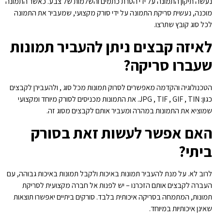
נעשה תיקון התמונה על ידי הסרת כתמים והשלמות של צבע. כאשר התמונה
מוכנה, נעשית סריקת התמונה על ידי סורק מקצועי, שמעביר את התמונה
לכל סוג קובץ שתרצו.
לאיזה קבצים ניתן להעביר תמונות
שעברו סריקה?
הטכנולוגיה והקדמה מאפשרים לסרוק תמונות מכל סוג , ולהעבירן לקבצים
כגון: JPG , TIF , GIF , TIN. את התמונות מכניסים לסורק מיוחד ומקצועי
שמוציא את התמונות במהרה ומעביר אותם לקבצים מסוג זה.
האם אפשר לעשות זאת בסורק
ביתי?
לרוב לא. על מנת להעביר תמונות באיכות ולקבל תמונות באיכות גבוהה, עם
העברה לקבצים אותם הזכרנו – יש לפנות אל חברה מקצועית לסריקת
תמונות, המתמחה בסריקה איכותית בלבד. סורקים ביתיים יאפשרו תוצאות
שאינן איכותיות במיוחד.