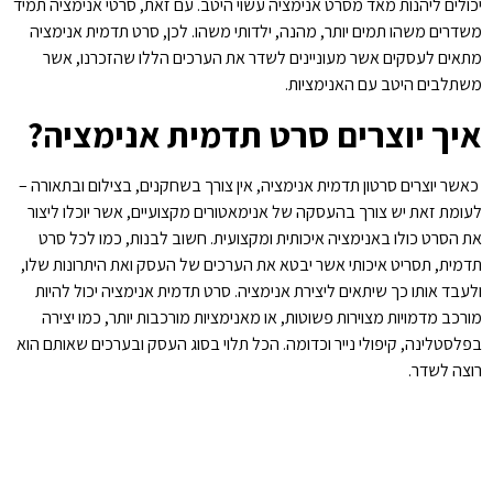
יכולים ליהנות מאד מסרט אנימציה עשוי היטב. עם זאת, סרטי אנימציה תמיד
משדרים משהו תמים יותר, מהנה, ילדותי משהו. לכן, סרט תדמית אנימציה
מתאים לעסקים אשר מעוניינים לשדר את הערכים הללו שהזכרנו, אשר
משתלבים היטב עם האנימציות.
איך יוצרים סרט תדמית אנימציה?
כאשר יוצרים סרטון תדמית אנימציה, אין צורך בשחקנים, בצילום ובתאורה –
לעומת זאת יש צורך בהעסקה של אנימאטורים מקצועיים, אשר יוכלו ליצור
את הסרט כולו באנימציה איכותית ומקצועית. חשוב לבנות, כמו לכל סרט
תדמית, תסריט איכותי אשר יבטא את הערכים של העסק ואת היתרונות שלו,
ולעבד אותו כך שיתאים ליצירת אנימציה. סרט תדמית אנימציה יכול להיות
מורכב מדמויות מצוירות פשוטות, או מאנימציות מורכבות יותר, כמו יצירה
בפלסטלינה, קיפולי נייר וכדומה. הכל תלוי בסוג העסק ובערכים שאותם הוא
רוצה לשדר.