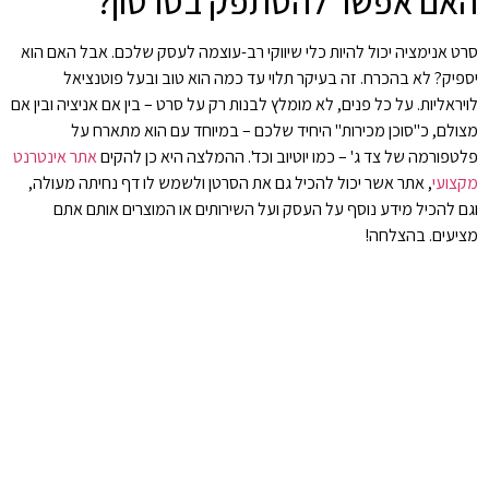
האם אפשר להסתפק בסרטון?
סרט אנימציה יכול להיות כלי שיווקי רב-עוצמה לעסק שלכם. אבל האם הוא
יספיק? לא בהכרח. זה בעיקר תלוי עד כמה הוא טוב ובעל פוטנציאל
לויראליות. על כל פנים, לא מומלץ לבנות רק על סרט – בין אם אניציה ובין אם
מצולם, כ"סוכן מכירות" היחיד שלכם – במיוחד עם הוא מתארח על
פלטפורמה של צד ג' – כמו יוטיוב וכד'. ההמלצה היא כן להקים
אתר אינטרנט
מקצועי
, אתר אשר יכול להכיל גם את הסרטן ולשמש לו דף נחיתה מעולה,
וגם להכיל מידע נוסף על העסק ועל השירותים או המוצרים אותם אתם
מציעים. בהצלחה!