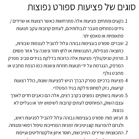
סוגים של פציעות ספורט נפוצות
נקעים ומתחים: פציעות אלה מתרחשות כאשר רצועות או שרירים /
גידים נמתחים מעבר לגבולותיהם, לעתים קרובות עקב תנועות
פתאומיות או מאמץ יתר.
שברים: ספורט בעצימות גבוהה עלול להוביל לעצמות שבורות,
כתוצאה מנפילות, התנגשויות או לחץ חוזר ונשנה על אזור מסוים.
מרפק טניס/גולף: פציעות אלה כרוכות בדלקת בגידים סביב מפרק
המרפק, הנגרמת על ידי תנועות חוזרות ונשנות כמו הנפת מחבט או
מחבט גולף.
פציעות ברכיים: מפרק הברך רגיש לפציעות שונות, כולל רצועות
קרועות, נזק לסחוס ודלקת בגיד הפטלרי.
פגיעות בשוקיים: נפוצים בקרב רצים, אלה הם כאבים חדים לאורך
עצם השוק, המיוחסים לעתים קרובות לשימוש יתר או נעליים לא
נכונות.
זעזוע מוח: ספורט בעצימות גבוהה עלול להוביל לפגיעות ראש,
ולגרום להפרעות קוגניטיביות זמניות המחייבות טיפול רפואי ומנוחה.
התכווצויות שרירים: התייבשות, חוסר איזון אלקטרוליטים ועייפות