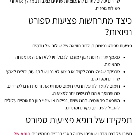
שרירים יכולים לתרום להתכווצויות שרירים כואבות במהלך או אחרי
פעילות גופנית.
כיצד מתרחשות פציעות ספורט
נפוצות?
פציעות ספורט נפוצות הן לרוב תוצאה של שילוב של גורמים:
מאמץ יתר: דחיפת הגוף מעבר לגבולותיו ללא התניה או מנוחה
מתאימה.
טכניקה שגויה: צורה לקויה או ביצוע לא נכון של תנועות יכולים לאמץ
שרירים ומפרקים.
חימום לקוי: דילוג על תרגילי חימום מפחית את זרימת הדם לשרירים,
מה שהופך אותם לרגישים יותר לפציעות.
השפעה פתאומית: התנגשויות, נפילות או שינויי כיוון פתאומיים עלולים
להוביל לשברים, נקעים ומתחים.
תפקידו של רופא פציעות ספורט
חשבו על רצת מרתון שאפתן שחווה כאבי ברכיים מתמשכים.
רופא של