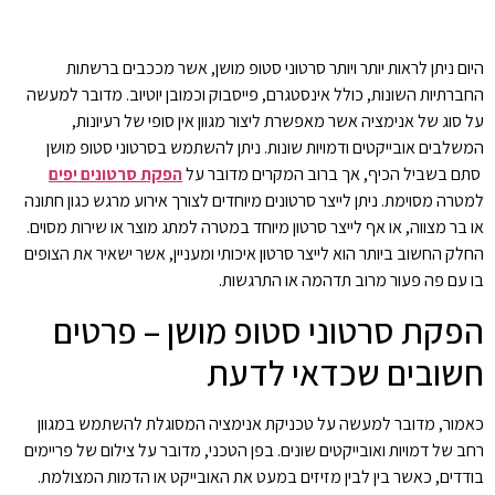
היום ניתן לראות יותר ויותר סרטוני סטופ מושן, אשר מככבים ברשתות
החברתיות השונות, כולל אינסטגרם, פייסבוק וכמובן יוטיוב. מדובר למעשה
על סוג של אנימציה אשר מאפשרת ליצור מגוון אין סופי של רעיונות,
המשלבים אובייקטים ודמויות שונות. ניתן להשתמש בסרטוני סטופ מושן
סתם בשביל הכיף, אך ברוב המקרים מדובר על
הפקת סרטונים יפים
למטרה מסוימת. ניתן לייצר סרטונים מיוחדים לצורך אירוע מרגש כגון חתונה
או בר מצווה, או אף לייצר סרטון מיוחד במטרה למתג מוצר או שירות מסוים.
החלק החשוב ביותר הוא לייצר סרטון איכותי ומעניין, אשר ישאיר את הצופים
בו עם פה פעור מרוב תדהמה או התרגשות.
הפקת סרטוני סטופ מושן – פרטים
חשובים שכדאי לדעת
כאמור, מדובר למעשה על טכניקת אנימציה המסוגלת להשתמש במגוון
רחב של דמויות ואובייקטים שונים. בפן הטכני, מדובר על צילום של פריימים
בודדים, כאשר בין לבין מזיזים במעט את האובייקט או הדמות המצולמת.