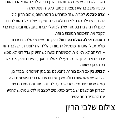
חשוב לשים דגש על רגש. תמונת הריון צריכה להציג את אהבת האם
כלפי המצב בו היא נמצאת וכמובן כלפי התינוק שלה.
צלם סבלני:
למרות שזה מתרחש ביוזמת האם, צילום הריון יכול
להיות בשבילה מצב לא נוח ולא נעים. תפקידו של הצלם הוא לגרום
לאם להרגיש נוח בסטודיו שלו. לכן עליו לנהוג בסבלנות ובאדיבות כדי
לקבל את התמונות הטובות ביותר.
ה
אם כדאי להצטלם בעירום?
חלק מהנשים מצטלמות בעירום
מלא. אבל האם זה מומלץ? התמונות הללו יהיו רלוונטיות רק לבני הזוג
– הרי הם לא יראו אותן למשפחה ובטח כשהתינוק יגדל הוא לא ממש
ירצה לראות אותן. לכן מומלץ להצטלם בנוסף, בעירום חלקי או כאשר
רק הבטן חשופה.
ל
בוש:
בין אם האם בוחרת להצטלם עם בטן חשופה או בבגדים,
ללבוש יש משמעות גדולה שכן תמונות עם הבגדים היומיומיים לא
ממש ייצאו יפות. מצד שני אין טעם להתגדר יתר על המידה. רצוי
לבדוק אם לצלם יש בגדים מתאימים למצב או לדאוג מראש להגיע
עם הבגדים המתאימים.
צילום שלבי הריון