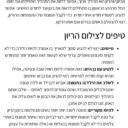
מכיוון שהריון הוא תהליך ארוך, אפשר ללוות את התהליך מתחילתו ועד סופו.
החל מהרגע הראשון בו מתחילים לראות את בטן ועד לחודש התשיעי. אפשר
להגיע לסטודיו חודש אחרי חודש. כדי לקבל תמונות של התפתחות ההיריון,
רצוי להצטלם באותם בגדים ועם אותו הרקע.
טיפים לצילום הריון
טיימינג:
רצוי לא להגיע סמוך לתאריך בו אמורה להיות הלידה כדי לא
לקחת סיכונים מיותרים. עדיף שלא לעשות זאת מאוחר יותר מהחודש
השמיני.
להגיע עם בן הזוג:
זאת אמורה להיות חוויה טובה ונעימה, אפילו
שהיא קצת חודרת לפרטיות. רצוי להגיע עם בן זוג שיתמוך.
לשלב את הילד/ה בתמונה:
אם יש לכן ילד או ילדה קטנה
שמבולבלים מהעובדה שהם עומדים להפוך לאחים – שלבו אותם
בתהליך הצילומים. הם יכולים לנשק את הבטן או לשים עליה את
האוזן. תנו לצלם לביים אתכן.
להיות מקוריים:
משנה לשנה יותר ויותר נשים מצטלמות בזמן הריון.
על מנת לקבל תמונות ייחודיות, רצוי לבדוק כמה שיותר תמונות באתרי
צלמים כדי לא לקבל תמונות בנאליות או כאלה שחוזרות על עצמן.