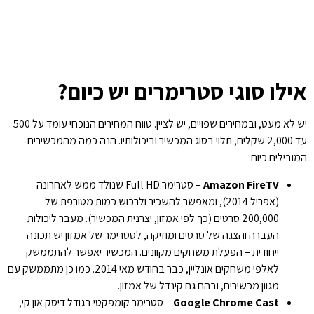
אילו סוגי סטרימרים יש כיום?
יש לא מעט, ובמחירים שפויים, יש לציין. טווח המחירים הנוכחי עומד על 500
עד 2,000 שקלים, תלוי בסוג המכשיר וביכולותיו. הנה כמה מהמכשירים
המובילים כיום:
Amazon FireTV
– סטרימר Full HD שנולד ממש לאחרונה
(אפריל 2014), ומאפשר להשכיר ולרכוש כמות מטורפת של
200,000 סרטים (כך לפי אמזון, יצרנית המכשיר). מעבר ליכולות
העברה והצגה של סרטים ומוזיקה, לסטרימר של אמזון יש תכונה
ייחודית – הפעלת משחקים מקוונים. המכשיר יאפשר להתממשק
לאלפי משחקים אונליין, כבר בחודש מאי 2014. כמו כן מתממשק עם
מגוון מכשירים, ובהם גם קינדל של אמזון.
Google Chrome Cast
– סטרימר קומפקטי בגודל דיסק און קי,