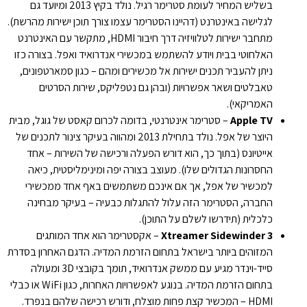
בשליש המחיר לעומת סטרימר רגיל. נולד בקיץ 2013 ומיועד גם
לגלישה באינטרנט (דהיינו הסטרימר עצמו צורך תוכן ישירות מהרשת).
מתחבר ישירות לטלוויזיה דרך חיבור HDMI, מתקשר עם האינטרנט
האלחוטי בבית ויודע להשתמש במכשירי אנדרואיד ואפל. בצורה כזו
ניתן להעביר תכנים ישירות אל מכשירים ומהם – כגון סמארטפונים,
טאבלטים ושאר אפשרויות (ובהן גם נטפליקס, שירות הסרטים
האמריקאי).
Apple TV
– סטרימר אינטרנטי, בדומה לכרום קאסט של גוגל, מבית
היוצר של אפל. נולד בתחילת 2013 ומהווה בעיקר צינור לתכנים של
אייטיונס (בתוך כך, הוא דורש הפעלה ורכישה של השירות – אחד
החסרונות הגדולים שלו). מעוצב בצורה יפה ומינימליסטית, כיאה
למכשיר של אפל, אך אם אינכם משתמשים באף אחד ממכשירי
החברה, הסטרימר הזה עלול להתגלות כבעיה – בעיקר מבחינה
כלכלית (תידרשו לשלם על התוכן).
Xtreamer Sidewinder 3
– אקסטרימר הוא אחד המותגים
המזוהים ביותר בישראל בתחום הזרמת המדיה. הדגם האחרון בסדרת
סייד-וינדר מגיע עם ממשק אנדרואיד, תומך בקובצי 3D ומעולה
בתחום הזרמת המדיה. בנוגע לאפשרויות האחרות, כגון WiFi או כבלי
HDMI – המכשיר קצת פחות מוצלח, ודורש רכישה שלהם בנפרד.