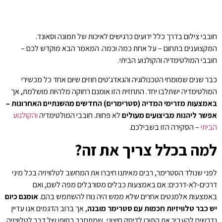
חובבי צילום בדרך כלל ידועים כרגישים לאיכות של תמונה וסאונד.
המקצוענים בתחום – על אחת כמה וכמה. המאמר הבא מוקדש לכם –
חובבי המולטימדיה והקולנוע הביתי.
כבר שנים שמומחי הטכנולוגיה והגאדג'טים חוזים שיום אחד כל מכשירי
המולטימדיה ישתלבו יחד. התחזית הזו אומנם רחוקה מלהיות מושלמת, אך
באמצעות מזרימי המדיה (סטרימרים) החדשים מהשנתיים האחרונות –
אפשר ליהנות מביצועים מעולים
לא פחות. חובבי המולטימדיה
והקולנוע
הביתי
– הסקירה הזו בשבילכם.
למה בכלל צריך את זה?
לפני שנולד הסטרימר, רבים מאיתנו חיברו את המחשב לטלוויזיה בכל מיני
דרכים-לא-דרכים: אם באמצעות כבלים מסורבלים מפה לשם, ואם
באמצעות אלמנטים אחרים שלא ממש היה נוח להשתמש בהם.
אומנם כיום
יש כבר טלוויזיות חכמות עם סטרימר מובנה
, אך ברוב הדגמים אנו עדיין
נדרשים להעביר את התוכן לדיסק חיצוני, שמתחבר בסופו של דבר לטלוויזיה.