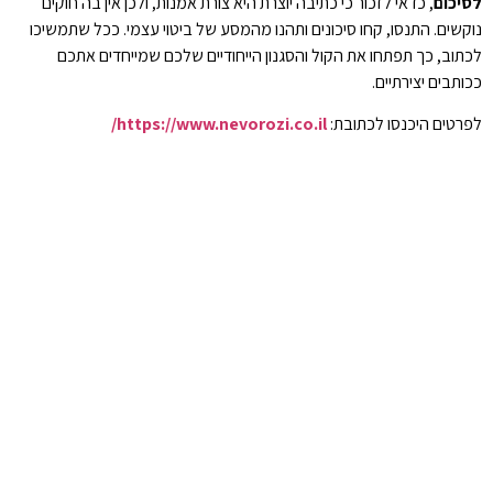
לסיכום
, כדאי לזכור כי כתיבה יוצרת היא צורת אמנות, ולכן אין בה חוקים
נוקשים. התנסו, קחו סיכונים ותהנו מהמסע של ביטוי עצמי. ככל שתמשיכו
לכתוב, כך תפתחו את הקול והסגנון הייחודיים שלכם שמייחדים אתכם
ככותבים יצירתיים.
לפרטים היכנסו לכתובת:
https://www.nevorozi.co.il/