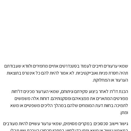
שמאי ערעורים חייבים לעמוד בסטנדרטים אתיים מחמירים ולוודא שעבודתם
תהיה חסרת פניות ואובייקטיביות. לא אמור להיות להם כל אינטרס בתוצאות
הערעור או המחלוקת.
הכנת דו"ח: לאחר ביצוע סקירתם וניתוחם, שמאי הערעור מכינים דו"חות
מפורטים המתארים את ממצאיהם ומסקנותיהם. דוחות אלה משמשים
לתמיכה בחוות דעת המומחים שלהם במהלך הליכים משפטיים או משא
ומתן.
גישור ויישוב סכסוכים: במקרים מסוימים, שמאי ערעור עשויים להיות מעורבים
במאמצי גישור או משא ומתן כדי לסייע בפתרון סכסוכי הערכת שווי מבלי