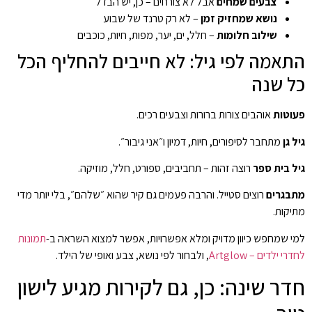
צבעים שמחים
אבל לא צורחים – כן, יש הבדל
נושא שמחזיק זמן
– לא רק טרנד של שבוע
שילוב חלומות
– חלל, ים, יער, מפות, חיות, כוכבים
התאמה לפי גיל: לא חייבים להחליף הכל
כל שנה
פעוטות
אוהבים צורות ברורות וצבעים רכים.
גיל גן
מתחבר לסיפורים, חיות, דמיון ו״אני גיבור״.
גיל בית ספר
רוצה זהות – תחביבים, ספורט, חלל, מוזיקה.
מתבגרים
רוצים סטייל. והרבה פעמים גם קיר שהוא ״שלהם״, בלי יותר מדי
מתיקות.
למי שמחפש כיוון מדויק ומלא אפשרויות, אפשר למצוא השראה ב-
תמונות
לחדרי ילדים – Artglow
, ולבחור לפי נושא, צבע ואופי של הילד.
חדר שינה: כן, גם לקירות מגיע לישון