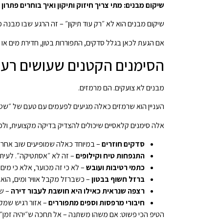
שיקום מבנים: מתי צריך חיזוק ותיקון ואיך בוחרים פתרון נ
שיקום מבנים הוא לא ״רק עוד תיקון״ – זה הרגע שבו מבנה 
אם הגעת לכאן בגלל סדקים, התפוררות בטון, חדירת מים או פ
הסימנים הקטנים שעושים רעש 
מבנים לא צועקים. הם מרמזים.
העניין הוא שרמזים כאלה מגיעים לפעמים עם טעם של ״שטו
אלה סימנים קלאסיים שיכולים להצדיק בדיקה מקצועית, ולפעמ
סדקים חוזרים
– במיוחד כאלה שמופיעים שוב אחרי ת
התנפחות טיח וקילופים
– זה לא ״אסתטיקה״. לעיתים
כתמי רטיבות ועובש
– לא כי זה מכוער, אלא כי מי
ברזל חשוף בבטון
– כשברזל מקבל אוויר ומים, הוא
רצפה שנראית כאילו היא חושבת לעבור דירה
– שק
חיבורי מרפסות וספים מתפוררים
– אזור רגיש שמק
הטיפ הכי פשוט: אם משהו משתנה – אל תחכה ש״יהיה זמן״. ז