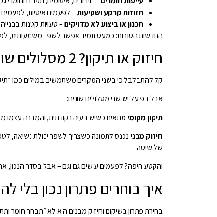
עייפות חומרים
– חיבורים, איטומים, תפרים וחומרי ג
תזוזות קרקע ושקיעות
– לפעמים איטיות, לפעמים מ
תכנון או ביצוע לא מדויקים
– טעויות קטנות בבנייה 
החדשות הטובות: כמעט תמיד אפשר לשפר משמעותית, לפעמ
חיזוק או תיקון? 2 מסלולים שונים לגמרי
קל להתבלבל כי בשני המקרים משתמשים במילים כמו ״תיקון״
אבל בפועל יש שני מסלולים שונים:
תיקון מקומי
מתאים כשיש בעיה נקודתית, והמבנה עצמו מתנהג 
חיזוק מבני
נכנס לתמונה כשצריך לשפר יכולת נשיאה, לטפל 
של שיטה.
והקטע היפה? לפעמים עושים גם וגם – אבל בסדר הנכון, אח
איך בוחרים פתרון נכון בלי להסתבך? 5 שלבים 
בחירת פתרון בשיקום וחיזוק מבנים היא לא ״תבחר חומר ותת