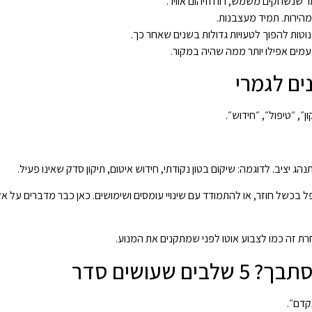
מר שנשחקים משמש, רוח וזיהום אוויר.
הירות. תמיד מעצבנות.
נוטות להפוך לטעויות גדולות בשנים שאחר כך.
ים אפילו יותר ממה שהיה במקור.
, ״טיפול״, ״חידוש״.
יציב. לדוגמה: שיקום בטון נקודתי, חידוש איטום, תיקון סדק שאינו פעיל.
בכשל חוזר, או להתמודד עם שינויי עומסים ושימושים. כאן כבר מדברים על אלמ
רת זה כמו לצבוע אוטו לפני שמתקנים את המנוע.
שעושים סדר
קדם״.