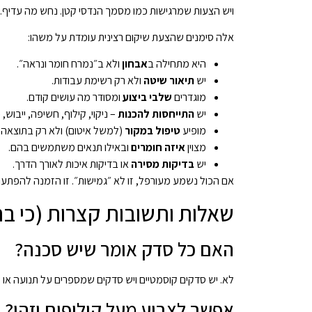
ויש הצעות שמרגישות כמו מסמך הנדסי קטן. נחש מה עדיף.
אלה סימנים שהצעת שיקום רצינית עומדת על משהו:
היא מתחילה ב
אבחון
ולא ב״נמרח חומר ונראה״.
יש
תיאור שיטה
ולא רק רשימת עבודות.
מוגדרים
שלבי ביצוע
ומסודר מה עושים קודם.
יש
התייחסות להכנות
– ניקוי, קילוף, חשיפה, ייבוש, 
מופיע
טיפול במקור
(למשל איטום) ולא רק בתוצאה 
מצוין
איזה חומרים
ובאילו תנאים משתמשים בהם.
יש
בדיקות מסירה
או בדיקות איכות לאורך הדרך.
אם הכול נשמע מעורפל, זו לא ״גמישות״. זו הזמנה להפתעו
שאלות ותשובות קצרות (כי בר
האם כל סדק אומר שיש סכנה?
לא. יש סדקים קוסמטיים ויש סדקים שמספרים על תנועה או
אפשר לצבוע מעל קילופים וזהו?