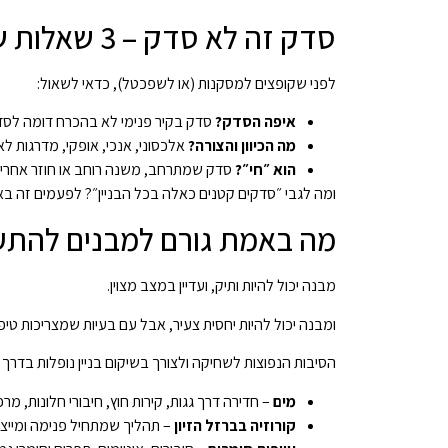
סדק זה לא סדק – 3 שאלות שמבדילות בין קוסמטיקה לאזהרה
לפני שקופצים למסקנות (או לשפכטל), כדאי לשאול:
איפה הסדק?
סדק בקיר פנימי לא בהכרח דומה לסד
מה הכיוון והצורה?
אלכסוני, אנכי, אופקי, מדרגות לא
הוא ״חי״?
סדק שמתרחב, משנה רוחב או חוזר אחרי תי
ומה לגבי ״סדקים קטנים כאלה בכל הבניין״? לפעמים זה באמ
מה באמת גורם למבנים להתעיי
מבנה יכול להיות ותיק, ועדיין במצב מצוין.
ומבנה יכול להיות יחסית צעיר, אבל עם בעיות שמצריכות טיפול
הסיבות הנפוצות לשחיקה ולצורך בשיקום בניין נופלות בדר
מים
– חדירה דרך גגות, קירות חוץ, חיבורי חלונות, מ
קורוזיה בברזל הזיון
– תהליך שמתחיל פנימה ומייצר 