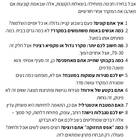
אבל בחירה חכמה מתחילה בשאלות הקטנות, אלה שבאמת קובעות אם
תאהבו את המקרר אחרי חודשיים.
איך אתם קונים?
פעם בשבוע קנייה גדולה או כל יומיים השלמות?
כמה אנשים באמת משתמשים במקרר?
לא כמה גרים בבית. כמה
פותחים אותו בפועל.
מה חשוב לכם יותר: מקרר גדול או מקפיא רציני?
אצל חלק זה
70-30, אצל אחרים הפוך.
כמה בקבוקי שתייה אתם מאחסנים?
כן, זה סעיף אמיתי. והוא
משנה מדפים.
יש לכם מגירות עמוקות במטבח?
אם לא, תופתעו כמה נעים
שמגירת המקרר עושה סדר.
אתם בקטע של אירוח?
מגירות נגישות ופתרונות תצוגה שווים זה לא
פינוק, זה נוחות.
האם המטבח אינטגרלי?
אם כן, התאמה לחזיתות היא משחק עדין.
יש לכם מגבלות נישה?
רוחב, עומק, פתיחת דלתות, קיר סמוך –
אלה דברים שמחליטים בשבילכם אם לא תבדקו.
כמה ״אפס תחזוקה״ אתם רוצים?
רוצים פשוט לשים אוכל ולחיות?
מעולה. רק תבחרו פתרון שמתאים לזה.