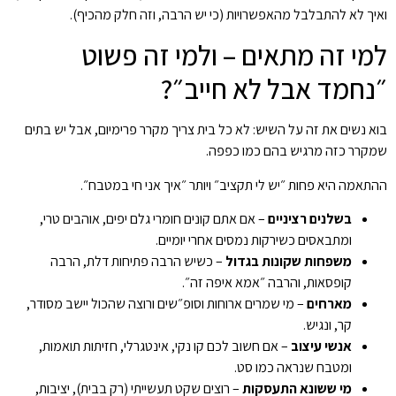
ואיך לא להתבלבל מהאפשרויות (כי יש הרבה, וזה חלק מהכיף).
למי זה מתאים – ולמי זה פשוט
״נחמד אבל לא חייב״?
בוא נשים את זה על השיש: לא כל בית צריך מקרר פרימיום, אבל יש בתים
שמקרר כזה מרגיש בהם כמו כפפה.
ההתאמה היא פחות ״יש לי תקציב״ ויותר ״איך אני חי במטבח״.
בשלנים רציניים
– אם אתם קונים חומרי גלם יפים, אוהבים טרי,
ומתבאסים כשירקות נמסים אחרי יומיים.
משפחות שקונות בגדול
– כשיש הרבה פתיחות דלת, הרבה
קופסאות, והרבה ״אמא איפה זה״.
מארחים
– מי שמרים ארוחות וסופ״שים ורוצה שהכול יישב מסודר,
קר, ונגיש.
אנשי עיצוב
– אם חשוב לכם קו נקי, אינטגרלי, חזיתות תואמות,
ומטבח שנראה כמו סט.
מי ששונא התעסקות
– רוצים שקט תעשייתי (רק בבית), יציבות,