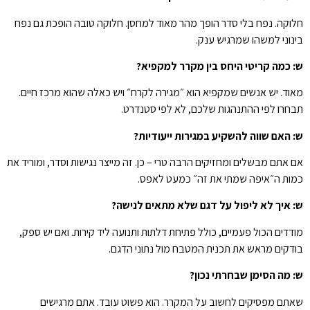
חלוקה. נפח בלי סדר הופך מהר מאוד למחסן. חלוקה טובה הופכת גם נפח
בינוני למשהו שמרגיש ענק.
ש: כמה קריטי היחס בין מקרר למקפיא?
מאוד. יש אנשים שמקפיא הוא ״מגירה לקרח״ ויש כאלה שהוא מרכז חיים.
תבחרו לפי ההתנהגות שלכם, לא לפי סטנדרט.
ש: האם שווה להשקיע במגירות ייעודיות?
אם אתם מבשלים ומחזיקים הרבה טרי – כן. זה מייצר נגישות וסדר, ומוריד את
כמות ה״איפה שמתי את זה״ כמעט לאפס.
ש: איך לא ליפול על דגם שלא מתאים לנישה?
מודדים הכול פעמיים, כולל פתיחת דלתות ותנועה ליד קירות. ואם יש ספק,
בודקים מראש את תכנית המטבח מול נתוני הדגם.
ש: מה הסימן שבחרתי נכון?
שאתם מפסיקים לחשוב על המקרר. הוא פשוט עובד. אתם מרגישים