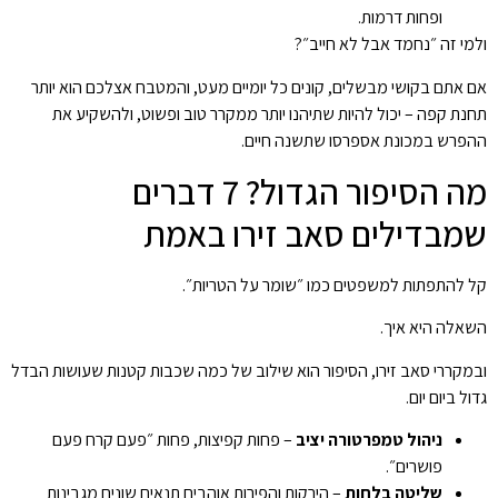
ופחות דרמות.
ולמי זה ״נחמד אבל לא חייב״?
אם אתם בקושי מבשלים, קונים כל יומיים מעט, והמטבח אצלכם הוא יותר
תחנת קפה – יכול להיות שתיהנו יותר ממקרר טוב ופשוט, ולהשקיע את
ההפרש במכונת אספרסו שתשנה חיים.
מה הסיפור הגדול? 7 דברים
שמבדילים סאב זירו באמת
קל להתפתות למשפטים כמו ״שומר על הטריות״.
השאלה היא איך.
ובמקררי סאב זירו, הסיפור הוא שילוב של כמה שכבות קטנות שעושות הבדל
גדול ביום יום.
ניהול טמפרטורה יציב
– פחות קפיצות, פחות ״פעם קרח פעם
פושרים״.
שליטה בלחות
– הירקות והפירות אוהבים תנאים שונים מגבינות