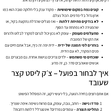
רק שכאן הן עלולות להיות יקרות, אז עדיף לצחוק עליהן מראש.
קונים נפח במקום שימושיות
– מקרר ענק בלי חלוקה טובה הוא כמו
ארון גדול בלי מדפים. הכול נעלם.
לא בודקים פתיחת דלתות
– ואז מגלים שהדלת נתקעת בקיר, או
שהמגירה לא נפתחת עד הסוף.
מתעלמים מעומק
– עומק לא נכון יכול לגרום למקרר לבלוט ולהרוס
את הקו של המטבח.
בוחרים לפי תמונה של ידית
– ידית יפה זה כיף, אבל אתם חיים עם
פנים המקרר, לא עם הידית.
שוכחים מי משתמש
– ילדים צריכים נגישות אחרת. גם מבוגרים. גם
אנשים שאוהבים סדר. כן, זה מדע.
איך לבחור בפועל – צ׳ק ליסט קצר
שעובד
אם אתם רוצים בחירה רגועה, בלי רעשי רקע, זה המסלול הפשוט:
מדדו נישה
– רוחב, גובה, עומק, וגם מרווח נשימה איפה שצריך.
החליטו תצורה
– עמודים נפרדים? אינטגרלי? דלתות רחבות?