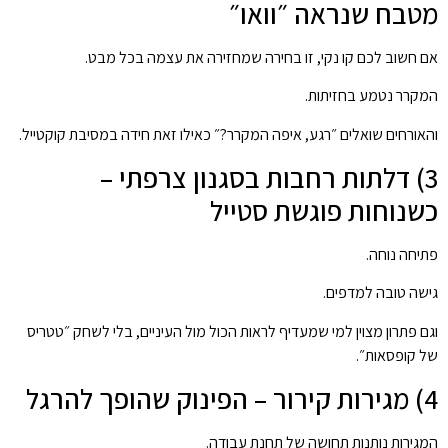
מטבח שנראה ״וואו״
אם חשוב לכם קו נקי, זו בחירה שמחזירה את עצמה בכל מבט.
המקרר נטמע בחזיתות.
והאורחים שואלים ״רגע, איפה המקרר?״ כאילו זאת חידה במסיבת קוקטייל.
3) דלתות רחבות בסגנון צרפתי –
כשנוחות פוגשת סטייל
פתיחה נוחה.
גישה טובה למדפים.
וגם פתרון מצוין למי שמעדיף לראות הכול מול העיניים, בלי לשחק ״טטריס
של קופסאות״.
4) מגירות קירור – הפינוק שהופך להרגל
המגירות נותנות תחושה של תחנת עבודה.