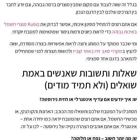
בגלל זה שווה לעבוד עם מקום שמבין מוצרים ברמה גבוהה, וגם יודע לחבר
בין הצרכים שלכם לבין הדגם הנכון.
אם אתם רוצים להתחיל מסינון איכותי, אפשר לבדוק את
Kubiz מוצרי חשמל
באיכות גבוהה
כדי לראות כיוונים ורמות גימור שמתאימות למטבח יוקרתי.
ומי שכבר ממוקד על המותג ורוצה לראות אפשרויות בצורה מסודרת, שווה
להציץ ב
מקררי סאב זירו באתר קוביז
ולהשוות תצורות לפני שמתחילים
להתאהב בדגם אחד ספציפי.
שאלות ותשובות שאנשים באמת
שואלים (ולא תמיד מודים)
ש: איך יודעים אם עדיף אינטגרלי או חזית נירוסטה?
תסתכלו על המטבח שלכם ותשאלו מה הכוכב: הארונות והקו הנקי, או
מכשירי החשמל. אם אתם רוצים שהמטבח ייראה כמו יחידה אחת –
אינטגרלי. אם אתם אוהבים הצהרה נקייה של נירוסטה – לכו על זה.
ש: מה יותר חשוב – נפח או חלוקה?