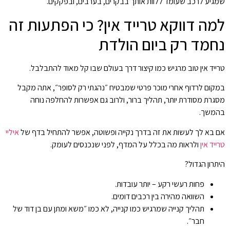
שמגיע לרכב שעומד ללוות אותך בבקרים, בערבים, ובפקקים.
למה דווקא טרייד אין? כי הפתעות זה
נחמד רק ביום הולדת
טרייד אין טוב מרגיש כמו קיצור דרך בעולם שבו קל מאוד להתבלבל.
במקום לרדוף אחרי מוכר פרטי שמבטיח ״נהגתי רק לסופר״, אתה מקבל
מסגרת מסודרת יותר, תהליך ברור, ולרוב גם אפשרות להחלפה נוחה
בהמשך.
אם בא לך לעשות את זה בדרך נקייה ופשוטה, אפשר להתחיל בדף של
איליי
טרייד אין
ולראות מה בכלל על המדף, לפני שנכנסים לעומק.
היתרון הגדול?
פחות רעשי רקע – יותר עובדות.
השוואה מהירה בין רכבים דומים.
תהליך קנייה שמרגיש כמו קנייה, לא כמו ״משא ומתן עם בן דוד של
חבר״.