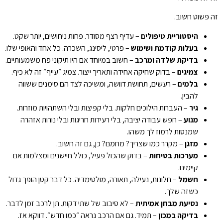
זה פשוט חשוב.
היסטוריית טיפולים
– עדיף רצף מסודר. פחות ניחושים, יותר שקט.
בעלות קודמת ושימוש
– פרטי, ליסינג, השכרה. כל אחד והאופי שלו.
בדיקת שלדה ומרכב
– חשוב במיוחד אם היו תיקוני פח משמעותיים.
צמיגים
– בדוק שחיקה אחידה ותאריך ייצור. צמיג ״עייף״ זה לא כיף.
בלמים
– רעשים, תחושת דוושה, ומשיכה לצד הם סימנים ששווה
להבין.
גיר
– העברות הילוכים חלקות. בלי קפיצות ובלי השתהויות מוזרות.
מנוע
– חפש עבודה יציבה, בלי רעידות חריגות ובלי נורות אזהרה
שמנסות לרמוז לך משהו.
מזגן
– מקרר כמו שצריך? מחמם? כן, גם זה חשוב.
מערכות בטיחות
– בדוק שהכול פעיל, כולל חיישנים ומצלמות אם
קיימים.
חשמל
– חלונות, נעילה, תאורה, מולטימדיה. כל דבר קטן הופך גדול
כשזה שלך.
נסיעת מבחן אמיתית
– לא סיבוב של שתי דקות. תן לרכב זמן לדבר.
בדיקה במכון
– תמיד. גם אם הרכב נראה ״כמו חדש״. דווקא אז.