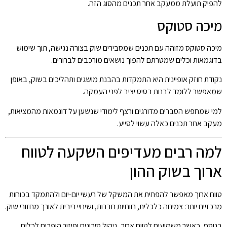
להפיק תועלת ממעקב אחר תכנים מהסוג הזה.
מיכה סטוקס
מיכה סטוקס מזוהה עם תכנים שמסבירים שוק בצורה נגישה, תוך שימוש
בדוגמאות וכלים שמטרתם להפוך נושאים מורכבים לברורים.
נקודת חוזק אופיינית היא התמקדות בהבנת מושגים ותהליכים בשוק, באופן
שמאפשר ללומד לבנות בסיס יציב לפני העמקה.
למי שמחפש הסברים מדורגים ורצף לימודי שנשען על דוגמאות מהמציאות,
מעקב אחר תכנים כאלה עשוי לסייע.
למה רבים מעדיפים השקעה לטווח
ארוך בשוק ההון
טווח ארוך מאפשר להפחית את המשקל של רעשי יום-יום ולהתמקד בכוחות
מרכזיים יותר: צמיחה כלכלית, רווחיות חברות, ושינויי ריבית לאורך מחזורי שוק.
בנוסף, כאשר משקיעים לטווח ארוך, ניהול סיכונים ופיזור הופכים לכלים