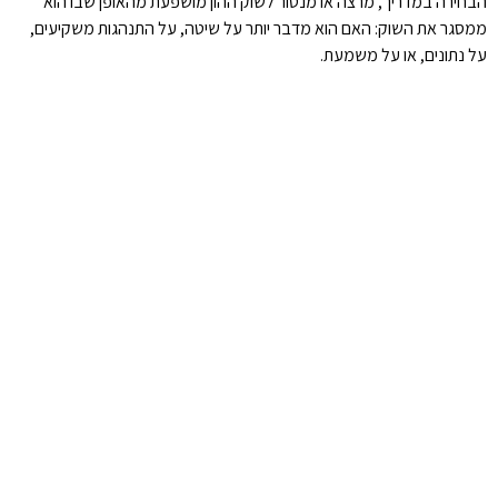
הבחירה במדריך, מרצה או מנטור לשוק ההון מושפעת מהאופן שבו הוא
ממסגר את השוק: האם הוא מדבר יותר על שיטה, על התנהגות משקיעים,
על נתונים, או על משמעת.