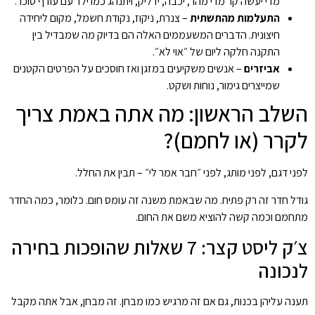
מדי יעשה קר מדי מהר, יכבה, ידליק, ויתנהג כמו ילד עם עודף סוכר.
התעלמות מהתשתית
– צנרת, ניקוז, נקודת חשמל, מקום ליחידה
חיצונית. הדברים המשעממים האלה הם בדיוק מה שמבדיל בין
התקנה חלקה ליום של ״אוי לא״.
אביזרים
– אנשים משקיעים במזגן ואז חוסכים על הפרטים הקטנים
שמייצרים גימור, נוחות ושקט.
השלב הראשון: מה אתה באמת צריך
לקרר (או לחמם)?
לפני דגם, לפני מותג, לפני ״חבר אמר לי״ – תבין את החלל.
גודל חדר זה רק פתיח. מה שבאמת משנה זה עומס חום. כלומר, כמה החדר
מתחמם וכמה קשה להוציא משם את החום.
צ׳ק ליסט קצר: 7 שאלות שהופכות בחירה
לנכונה
תענה עליהן בכנות, גם אם זה מרגיש כמו מבחן. זה מבחן, אבל אתה מקבל