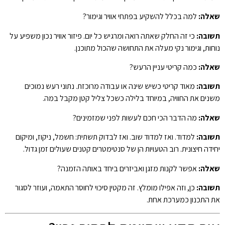
שאלה:
למה בכלל להשקיע בפתחי אוויר וגימור?
תשובה:
כי זה החלק שאתה רואה ומרגיש כל יום. פיזור אוויר נכון משפיע על
נוחות, וגימור נקי מעלה את התחושה שהכול מתוכנן.
שאלה:
כמה קריטי עניין הרעש?
תשובה:
מאוד קריטי כשיש שינה או עבודה מרוכזת. נתוני רעש נמוכים
משנים את החוויה, במיוחד בלילה כשכל צליל קטן מקבל במה.
שאלה:
מה הדבר הכי חכם לעשות לפני שמזמינים?
תשובה:
למדוד. ואז למדוד שוב. ואז לבדוק תשתית: חשמל, ניקוז, ומיקום
יחידה חיצונית. רוב הטעויות הן של סנטימטרים קטנים שעולים זמן גדול.
שאלה:
אפשר לקנות מזגן ואביזרים ביחד באותה הזמנה?
תשובה:
כן, וזה אפילו מומלץ. זה מקטין סיכוי לחוסר התאמה, ועוזר לסגור
את התכנון כמערכת אחת.