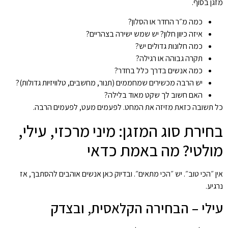
מזגן בסוף.
כמה מ״ר החדר או הסלון?
איזה כיוון חלון? יש שמש ישירה בצהריים?
כמה חלונות גדולים יש?
תקרה גבוהה או רגילה?
כמה אנשים בדרך כלל בחדר?
יש הרבה מכשירים שמחממים (תנור, מחשבים, טלוויזיות גדולות)?
האם חשוב לך שקט מאוד בלילה?
כל תשובה כזאת מזיזה את המחט. לפעמים מעט, לפעמים הרבה.
בחירת סוג המזגן: מיני מרכזי, עילי,
מולטי? מה באמת כדאי
אין ״הכי טוב״. יש ״הכי מתאים״. ובדיוק כאן אנשים אוהבים להסתבך, אז
נרגיע.
עילי – הבחירה הקלאסית, ובצדק