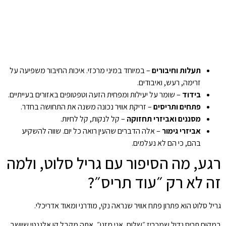
תעלות וחיבורים
– במיוחד במיני מרכזי. איכות החיבור משפיעה על
זרימה, רעש, ואיבודים.
בידוד
– שומר על יעילות ומפחית הזעה וטפטופים באזורים בעייתיים.
פתחים ותריסים
– זריקת אוויר נכונה משנה את התחושה בחדר.
מסננים ואביזרי תחזוקה
– קל לנקות, קל לחיות.
אביזרי גימור
– אלה הדברים שהעין רואה כל יום. שווה להשקיע
בהם, כי הם לא נעלמים.
רגע, מה הסיפור עם גריל סלוט, ולמה
זה לא רק ״עוד תריס״?
גריל סלוט הוא פתרון פתח אוויר שנראה נקי, מודרני ומאוד אדריכלי.
במקום תריס גדול שמכריז ״שלום, אני מזגן״, אתה מקבל קו אלגנטי שיושב