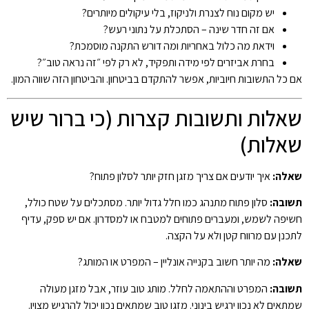
יש מקום נוח לצנרת ולניקוז, בלי עיקולים מיותרים?
אם זה חדר שינה – הסתכלת על נתוני רעש?
וידאת מה כלול באחריות ומה דורש התקנה מוסמכת?
בחרת אביזרים לפי מידה ותפקיד, לא רק לפי ״זה נראה טוב״?
אם כל התשובות חיוביות, אפשר להתקדם בביטחון. והביטחון הזה שווה המון.
שאלות ותשובות קצרות (כי ברור שיש
שאלות)
שאלה:
איך יודעים אם צריך מזגן חזק יותר לסלון פתוח?
תשובה:
סלון פתוח מתנהג כמו חלל גדול יותר. מסתכלים על שטח כולל,
חשיפה לשמש, ומעברים פתוחים למטבח או למסדרון. אם יש ספק, עדיף
לתכנן עם מרווח קטן ולא על הקצה.
שאלה:
מה יותר חשוב בקנייה אונליין – המפרט או המותג?
תשובה:
המפרט וההתאמה לחלל. מותג טוב עוזר, אבל מזגן מעולה
שמתאים לא נכון ירגיש בינוני. מזגן טוב שמתאים נכון יכול להרגיש מצוין.