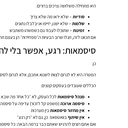
היא מתחילה משלושה צרכים ברורים:
סודיות
– שלא יראו מה שלא צריך
שלמות
– שלא ישנו, יזייפו או יבלבלו נתונים
זמינות
– שתוכלו לעבוד גם כשמשהו משתבש
אם תכוונו לזה, תגלו שרוב הבעיות ה״מפחידות״ הן בעצם ת
סיסמאות: רגע, אפשר בלי לה
כן.
המטרה היא לא לגרום לצוות לשנוא אתכם, אלא לגרום לסיס
הכללים שעובדים בעסקים קטנים:
מנהל סיסמאות
לכל העסק, לא ״כל אחד מה שבא ל
סיסמה ארוכה
(משפט קל לזכור) עדיפה על סיסמה 
אין מחזור סיסמאות
בין מערכות
אין שיתוף
בוואטסאפ. כן, גם לא ״רק רגע״
ואם אתם רוצים להרגיש שאתם כבר ברמה הבאה: כל סיסמה שנ