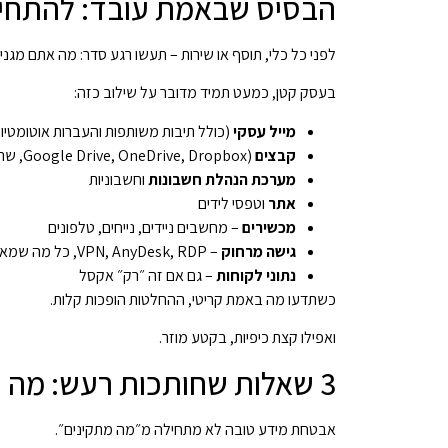
הבסיס שבאמת עובד: להתחי
לפני כל כלי, תוסף או שירות – תעשו רגע סדר: מה אתם מגני
בעסק קטן, כמעט תמיד מדובר על שילוב כזה:
מייל עסקי
(כולל תיבות משותפות והעברות אוטומטיו
קבצים
(Google Drive, OneDrive, Dropbox, שרת קבצים, NAS)
מערכת הנהלת חשבונות
וחשבוניות
אתר
וטפסי לידים
מכשירים
– מחשבים ניידים, נייחים, טלפונים
גישה מרחוק
– VPN, AnyDesk, RDP, כל מה שמאפשר לעבוד מהבית
נתוני לקוחות
– גם אם זה ״רק״ אקסל
כשתדעו מה באמת קריטי, ההחלטות הופכות קלות.
ואפילו קצת כיפיות, בקטע מוזר.
3 שאלות שחותכות רעש: מה חייב להישאר סודי, מה חייב להישאר תקין, ומה חייב להישאר זמין?
אבטחת מידע טובה לא מתחילה מ״מה מתקינים״.