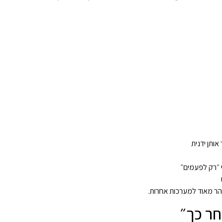
ותן ידנית
י ״רק לפעמים״
הר מאוד למערכות אחרות.
חר כך״