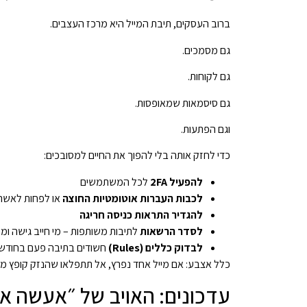
ברוב העסקים, תיבת המייל היא מרכז העצבים.
גם מסמכים.
גם לקוחות.
גם סיסמאות שמאופסות.
וגם הפתעות.
כדי לחזק אותה בלי להפוך את החיים למסובכים:
להפעיל 2FA
לכל המשתמשים
לכבות העברות אוטומטיות החוצה
או לפחות לאשר א
להגדיר התראות כניסה חריגה
לסדר הרשאות
לתיבות משותפות – מי חייב גישה ומ
לבדוק כללים (Rules)
חשודים בתיבה פעם בחודש
כלל אצבע: אם מייל אחד נפרץ, אל תתפלאו שהנזק קופץ מ
עדכונים: האויב של ״אעשה א