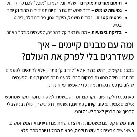
תיאום מערכות מוקדם
– שלא תגלו שמזגן ״אוכל״ לכם קיר קריטי.
גמישות שימוש
– חדר שמשרת גם ביום יום תמיד יהיה מתוחזק יותר.
פרטים קטנים
– נקודות חשמל, מיקום ארון, פתיחת דלת, ריהוט
בסיסי.
בדיקת ביצועיות
– מה שנראה קל בתכנית, לפעמים מורכב באתר.
ומה עם מבנים קיימים – איך
משדרגים בלי לפרק את העולם?
במבנים קיימים, התשובה היא לא ״להדביק״ פתרון, אלא להתאים. לפעמים
זה תכנון יחידה ממוגנת במקום חכם. לפעמים זה פתרון קומתי. לפעמים
שילוב בין כמה נקודות מיגון כדי לאפשר פיזור נגיש.
כאן נכנס חלק חשוב: סקר קצר ומדויק בשטח. לא סיור נחמד. סקר שמחפש
אילוצים אמיתיים: עובי קירות, פתחים, תשתיות, דרכי גישה, ויכולת בנייה בלי
להפוך את הבניין לאתר לשנה וחצי.
ועוד משהו קטן עם משמעות גדולה: תקשורת עם הדיירים או המשתמשים.
כשאנשים מבינים מה עושים ולמה, פתאום הכול זז יותר מהר. פלא.