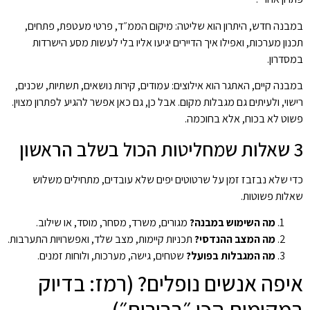
במבנה חדש, היתרון הוא שליטה: מיקום הממ״ד, פרטי מעטפת, פתחים,
תכנון מערכות, ואפילו איך הדיירים יגיעו אליו בלי לעשות מסע הישרדות
במסדרון.
במבנה קיים, האתגר הוא אילוצים: עמודים, קירות נושאים, תשתיות, שכנים,
רישוי, ולעיתים גם מגבלות מקום. אבל כן, גם כאן אפשר להגיע לפתרון מצוין.
פשוט לא בכוח, אלא בחוכמה.
3 שאלות שמחליטות הכול בשלב הראשון
כדי שלא נבזבז זמן על שרטוטים יפים שלא עובדים, מתחילים משלוש
שאלות פשוטות.
מה השימוש במבנה?
מגורים, משרד, מסחר, מוסד, או שילוב.
מה המצב ההנדסי?
תכניות קיימות, מצב שלד, ואפשרויות התערבות.
מה המגבלות בפועל?
שטחים, גישה, מערכות, ולוחות זמנים.
איפה אנשים נופלים? (רמז: בדיוק
במקומות הכי ״ברורים״)