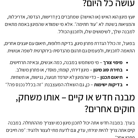
עושה כל היום?
יועץ מיגון הוא האיש (או האישה) שמחברים בין דרישות, הנדסה, אדריכלות,
והמציאות בשטח. לא ״עוד חתימה״. אלא מי שמוודא שהמיגון באמת מתאים
למבנה שלך, לשימושים שלו, ולתכנון הכולל.
בפועל, זה כולל הגדרת פתרון מיגון, בדיקת חלופות, תיאום עם יועצים אחרים,
התאמה לתכניות, ולפעמים גם תרגום מהנדסית-בירוקרטית לשפה אנושית.
מיפוי צורך
– מי משתמש במבנה, כמה אנשים, ובאיזה תרחישים.
בחירת סוג מיגון
– מיגון דירתי, קומתי, מוסדי, או פתרון משולב.
תיאום תכנון
– כדי שהמיגון לא יטרפד תנועה, נגישות, או תשתיות.
בדיקות ישימות
– כן, גם השאלה המעצבנת: ״זה בכלל נכנס פה?״
מבנה חדש או קיים – אותו משחק,
חוקים אחרים?
בערך. במבנה חדש אתה יכול לתכנן מיגון כמו שצריך מההתחלה. במבנה
קיים אתה צריך להיות יצירתי, עדין, וגם לדעת מתי לעצור ולהגיד: ״פה חייבים
פתרון אחר״.