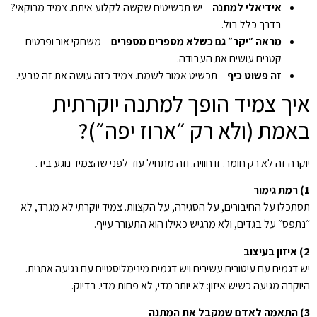
אידיאלי למתנה
– יש תכשיטים שקשה לקלוע איתם. צמיד מרוקאי?
בדרך כלל בול.
מראה ״יקר״ גם כשלא מספרים מספרים
– משחקי אור ופרטים
קטנים עושים את העבודה.
זה פשוט כיף
– תכשיט אמור לשמח. צמיד כזה עושה את זה טבעי.
איך צמיד הופך למתנה יוקרתית
באמת (ולא רק ״ארוז יפה״)?
יוקרה זה לא רק חומר. זו חוויה. וזה מתחיל עוד לפני שהצמיד נוגע ביד.
1) רמת גימור
תסתכלו על החיבורים, על הסגירה, על הקצוות. צמיד יוקרתי לא מגרד, לא
״נתפס״ על בגדים, ולא מרגיש כאילו הוא התעורר עייף.
2) איזון בעיצוב
יש דגמים עם עיטורים עשירים ויש דגמים מינימליסטיים עם נגיעה אתנית.
היוקרה מגיעה כשיש איזון: לא יותר מדי, לא פחות מדי. בדיוק.
3) התאמה לאדם שמקבל את המתנה