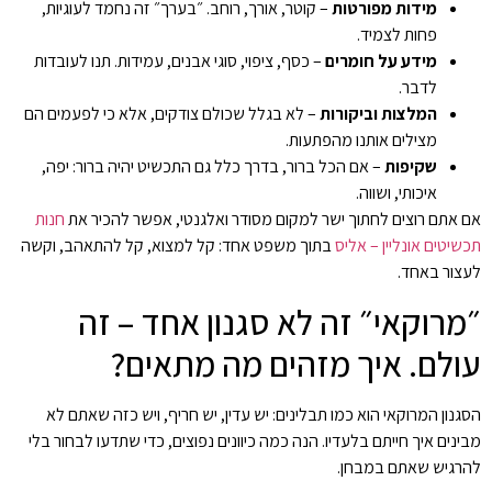
מידות מפורטות
– קוטר, אורך, רוחב. ״בערך״ זה נחמד לעוגיות,
פחות לצמיד.
מידע על חומרים
– כסף, ציפוי, סוגי אבנים, עמידות. תנו לעובדות
לדבר.
המלצות וביקורות
– לא בגלל שכולם צודקים, אלא כי לפעמים הם
מצילים אותנו מהפתעות.
שקיפות
– אם הכל ברור, בדרך כלל גם התכשיט יהיה ברור: יפה,
איכותי, ושווה.
אם אתם רוצים לחתוך ישר למקום מסודר ואלגנטי, אפשר להכיר את
חנות
תכשיטים אונליין – אליס
בתוך משפט אחד: קל למצוא, קל להתאהב, וקשה
לעצור באחד.
״מרוקאי״ זה לא סגנון אחד – זה
עולם. איך מזהים מה מתאים?
הסגנון המרוקאי הוא כמו תבלינים: יש עדין, יש חריף, ויש כזה שאתם לא
מבינים איך חייתם בלעדיו. הנה כמה כיוונים נפוצים, כדי שתדעו לבחור בלי
להרגיש שאתם במבחן.