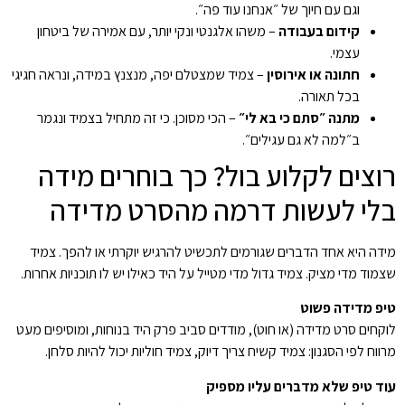
וגם עם חיוך של ״אנחנו עוד פה״.
קידום בעבודה
– משהו אלגנטי ונקי יותר, עם אמירה של ביטחון
עצמי.
חתונה או אירוסין
– צמיד שמצטלם יפה, מנצנץ במידה, ונראה חגיגי
בכל תאורה.
מתנה ״סתם כי בא לי״
– הכי מסוכן. כי זה מתחיל בצמיד ונגמר
ב״למה לא גם עגילים״.
רוצים לקלוע בול? כך בוחרים מידה
בלי לעשות דרמה מהסרט מדידה
מידה היא אחד הדברים שגורמים לתכשיט להרגיש יוקרתי או להפך. צמיד
שצמוד מדי מציק. צמיד גדול מדי מטייל על היד כאילו יש לו תוכניות אחרות.
טיפ מדידה פשוט
לוקחים סרט מדידה (או חוט), מודדים סביב פרק היד בנוחות, ומוסיפים מעט
מרווח לפי הסגנון: צמיד קשיח צריך דיוק, צמיד חוליות יכול להיות סלחן.
עוד טיפ שלא מדברים עליו מספיק