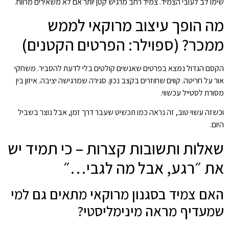
שימו לב לעובי הצמיד. צמיד רחב מרגיש קטן יותר אם לא משאירים מרווח.
מה הופך עיצוב מרוקאי לממש
ממכר? (ספוילר: הפרטים הקטנים)
הקסם הגדול נמצא בפרטים שאנשים קולטים בלי לדעת להסביר. משחקי
אור על חריטה. קווים שחוזרים בקצב נכון. סגירה שמרגישה יציבה. איזון בין
מסורת לסטייל עכשווי.
וכשזה עשוי טוב, זה נראה כמו תכשיט שעבר דרך זמן, אבל נוצר בשביל
היום.
שאלות ותשובות קצרות – כי תמיד יש
את ״רגע, אבל מה לגבי…״
האם צמיד בסגנון מרוקאי מתאים גם למי
שמעדיף מראה מינימליסטי?