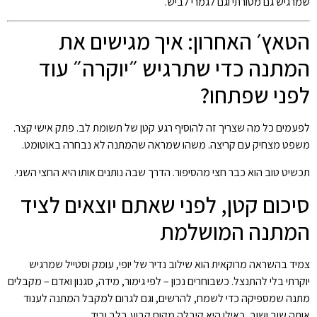
שמרגיש גם מסורתי וגם לגמרי לביש.
הטאץ׳ האחרון: איך מגישים את
המתנה כדי שתרגיש ״יוקרה״ עוד
לפני שפתחו?
לפעמים כל מה שצריך זה להוסיף רגע קטן של תשומת לב. פתק אישי קצר.
משפט מצחיק עם קריצה. משהו שמראה שהמתנה לא נבחרה באוטומט.
תכשיט טוב הוא כבר חצי מהסיפור. הדרך שבה נותנים אותו היא החצי השני.
סיכום קטן, לפני שאתם יוצאים לציד
המתנה המושלמת
צמיד בהשראה מרוקאית הוא שילוב נדיר של יופי, עומק וסטייל שמרגיש
יוקרתי בלי להתנצל. כשבוחרים נכון – לפי גימור, מידה, סגנון ואדם – מקבלים
מתנה שמספיקה כדי לשמח, להרשים, וגם לגרום למקבל המתנה לענוד
אותה שוב ושוב, כאילו היא קיבלה מקום קבוע בלב וביד.