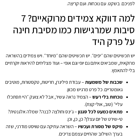
לפניכם. בשקט. עם נוכחות. ועם קריצה.
למה דווקא צמידים מרוקאיים? 7
סיבות שמרגישות כמו מסיבת חינה
על פרק היד
יש תכשיטים שהם ״יפים״. יש תכשיטים שהם ״מיוחד״. ויש צמידים בהשראה
מרוקאית, שמביאים איתם גם יופי וגם אופי – ועוד מצליחים להיראות יוקרתיים
בלי להתאמץ.
שכבות של משמעות
– עבודת פיליגרן, חריטות, טקסטורות, מוטיבים
גאומטריים. כל פרט מרגיש מכוון.
נוכחות בלי רעש
– הצמיד נראה עשיר, אבל לא צועק ״היי תסתכלו
עליי״ (טוב, אולי קצת).
מתאים כמעט לכל סגנון
– ג׳ינס וחולצה לבנה? שמלה אלגנטית?
טי-שירט של יום עצלן? כן, כן, וכן.
מיקס של מסורת ועכשיו
– השראה עתיקה עם טוויסט מודרני, שזה
בערך השילוב שהחיים עצמם צריכים.