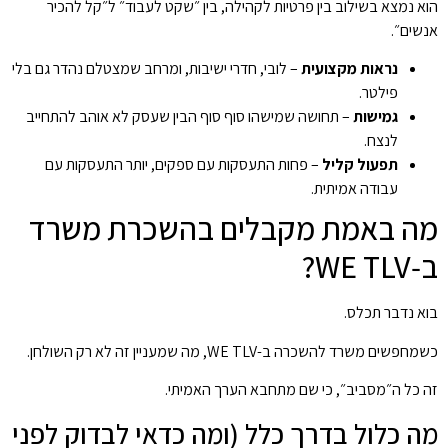
הוא נמצא בשילוב בין פרטיות לקהילה, בין ״שקט לעבוד״ ל״קל להכיר
אנשים״.
נראות מקצועית
– לובי, חדרי ישיבות, ומרחב שמצטלם נהדר גם בלי
פילטר.
גמישות
– תחושה שמישהו סוף סוף הבין שעסק לא אוהב להתחייב
לנצח.
תפעול קליל
– פחות התעסקות עם ספקים, יותר התעסקות עם
עבודה אמיתית.
מה באמת מקבלים בהשכרת משרד
ב‑WE TLV?
בוא נדבר תכלס.
כשמחפשים משרד להשכרה ב-WE TLV, מה שמעניין זה לא רק השולחן.
זה כל ה״מסביב״, כי שם מתחבא הערך האמיתי.
מה כלול בדרך כלל (ומה כדאי לבדוק לפני