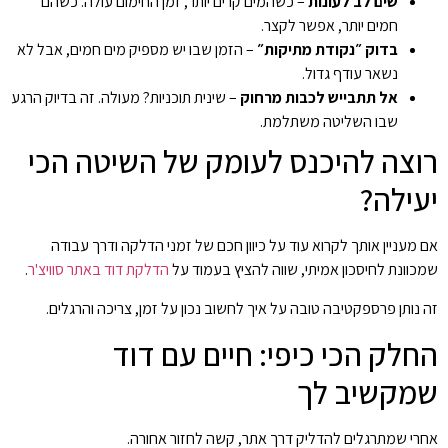
שים לב לעונות
– כשהמים קרים יותר, זמן החימום עולה. כשהם
חמים יותר, אפשר לקצר.
בדוק ״נקודת מתיקות״
– הזמן שבו יש מספיק מים חמים, אבל לא
נשאר עודף גדול.
אל תתבייש לכבות מרחוק
– שינית תוכניות? מעולה. זה בדיוק הרגע
שבו השליטה משתלמת.
רוצה להיכנס לעומק של השיטה הכי
יעילה?
אם מעניין אותך לקרוא עוד על כיוון חכם של זמני הדלקה ודרך עבודה
שמכוונת לחיסכון אמיתי, שווה להציץ בעמוד על
הדלקת דוד באתר סוויצ'ר
.
זה נותן פרספקטיבה טובה על איך לחשוב נכון על זמן, צריכה והרגלים.
החלק הכי כיפי: חיים עם דוד
שמקשיב לך
אחרי שמתרגלים להדליק דרך אתר, קשה לחזור אחורה.