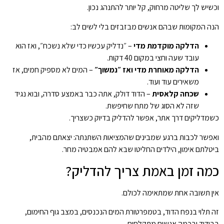
וכשיש לך שליטה מרחוק, קל יותר להתנהג נכון.
הנה המקומות שבהם אנשים מבזבזים בלי לשים לב:
הדלקה מוקדמת מדי
– ״נדליק עכשיו כדי שלא נשכח״, ואז הוא
עובד שעה וחצי במקום 40 דקות.
הדלקה מאוחרת מדי ואז ״נמשוך״
– המים לא מספיק חמים, אז
משאירים עוד ועוד.
שכחה קלאסית
– הדוד דולק, אתה כבר באמצע סדרה, ובוא נגיד
שזה לא הסוג של מתח שחיפשת.
כשמדליקים דרך אתר, אפשר להדליק בדיוק כשצריך.
ואפשר לכבות ברגע שמבינים שהמציאות השתנתה: יצאתם מהבית,
ביטלתם אימון, הילדים החליטו שבא להם אמבטיה מחר.
כמה זמן באמת צריך להדליק?
אין תשובה אחת שמתאימה לכולם.
זה תלוי בנפח הדוד, בטמפרטורת המים הנכנסים, במצב גוף החימום,
בבידוד ובכמה אנשים מתקלחים.