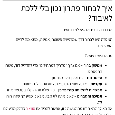
איך לבחור פתרון נכון בלי ללכת
לאיבוד?
יש הרבה דרכים להגיע למים חמים.
המטרה היא לבחור דרך שמרגישה פשוטה, אמינה, ומתאימה לחיים
האמיתיים.
מה לחפש בפועל?
ממשק ברור
– אם צריך ״מדריך למתחילים״ כדי להדליק דוד, משהו
התפספס.
טיימר נוח
– כי חיסכון נולד מתזמון.
עקביות
– אותה פעולה תיתן אותה תוצאה, בלי הפתעות.
אפשרות לשליטה מהדפדפן
– כדי שלא תהיה תלוי במכשיר אחד.
תמיכה והסברים
– לא כי אתה לא מבין, אלא כי מגיע לך שזה יהיה
קל.
אם בא לך לראות דוגמה לגישה כזו, אפשר להכיר את
סוויצ'ר
כחלק מהעולם
של ניהול דוד בצורה נוחה ושימושית.